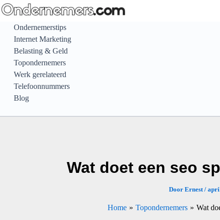
Ga
naar
Ondernemerstips
de
Internet Marketing
inhoud
Belasting & Geld
Topondernemers
Werk gerelateerd
Telefoonnummers
Blog
Wat doet een seo sp
Door
Ernest
/
apri
Home
Topondernemers
Wat doe