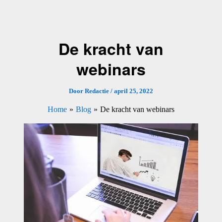
Ga
naar
de
De kracht van
inhoud
webinars
Door
Redactie
/
april 25, 2022
Home
Blog
De kracht van webinars