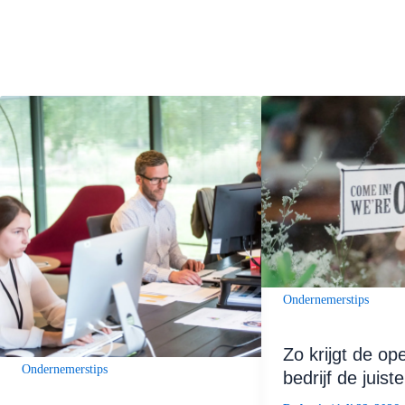
Ondernemerstips
Zo krijgt de op
Ondernemerstips
bedrijf de juis