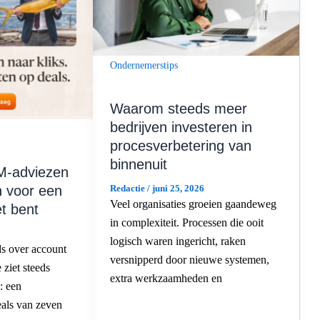
Ondernemerstips
Waarom steeds meer
bedrijven investeren in
procesverbetering van
binnenuit
M-adviezen
Redactie
/
juni 25, 2026
n voor een
Veel organisaties groeien gaandeweg
iet bent
in complexiteit. Processen die ooit
logisch waren ingericht, raken
ds over account
versnipperd door nieuwe systemen,
 ziet steeds
extra werkzaamheden en
: een
eals van zeven