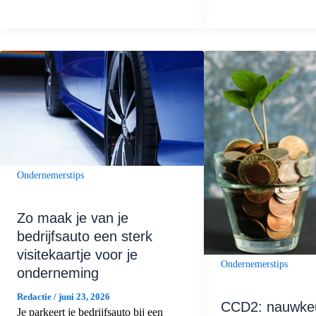
Ondernemerstips
Zo maak je van je
bedrijfsauto een sterk
visitekaartje voor je
Ondernemerstips
onderneming
Redactie
/
juni 23, 2026
CCD2: nauwkeu
Je parkeert je bedrijfsauto bij een