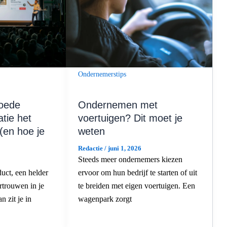
Ondernemerstips
oede
Ondernemen met
atie het
voertuigen? Dit moet je
(en hoe je
weten
Redactie
/
juni 1, 2026
Steeds meer ondernemers kiezen
uct, een helder
ervoor om hun bedrijf te starten of uit
rtrouwen in je
te breiden met eigen voertuigen. Een
n zit je in
wagenpark zorgt