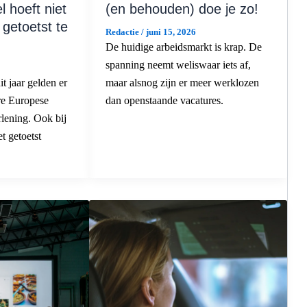
el hoeft niet
(en behouden) doe je zo!
d getoetst te
Redactie
/
juni 15, 2026
De huidige arbeidsmarkt is krap. De
spanning neemt weliswaar iets af,
t jaar gelden er
maar alsnog zijn er meer werklozen
re Europese
dan openstaande vacatures.
rlening. Ook bij
t getoetst