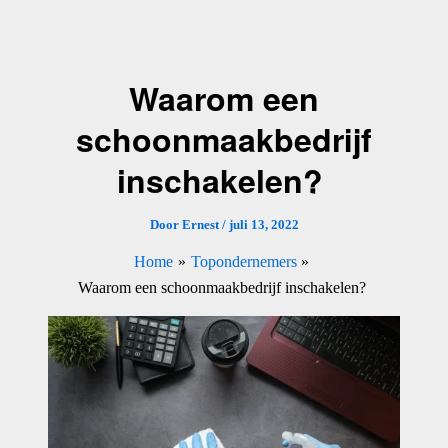
Ga
naar
de
Waarom een
inhoud
schoonmaakbedrijf
inschakelen?
Door
Ernest
/
juli 13, 2022
Home
Topondernemers
Waarom een schoonmaakbedrijf inschakelen?