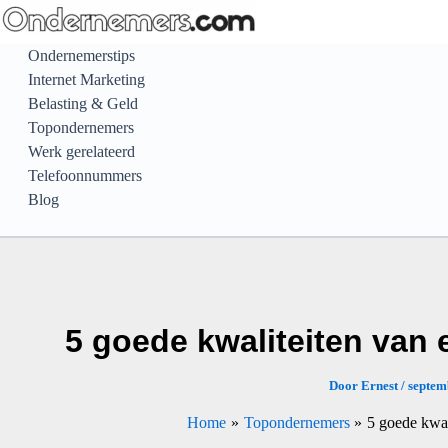
Ga
naar
Ondernemerstips
de
Internet Marketing
inhoud
Belasting & Geld
Topondernemers
Werk gerelateerd
Telefoonnummers
Blog
5 goede kwaliteiten van
Door
Ernest
/
septem
Home
Topondernemers
5 goede kwal