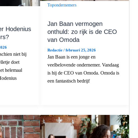
Topondernemers
Jan Baan vermogen
ger Hodenius
onthuld: zo rijk is de CEO
ers?
van Omoda
2026
Redactie
/
februari 25, 2026
chien niet bij
Jan Baan is een jonge en
lletje doet
veelbelovende ondernemer. Vandaag
iet helemaal
is hij de CEO van Omoda. Omoda is
Hodenius
een fantastisch bedrijf