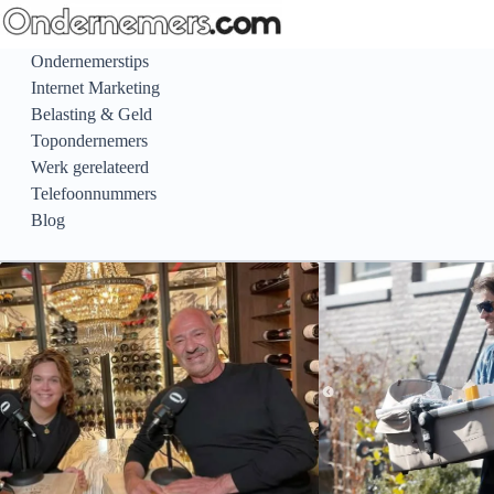
Ga
naar
Ondernemerstips
de
Internet Marketing
inhoud
Belasting & Geld
Topondernemers
Werk gerelateerd
Telefoonnummers
Blog