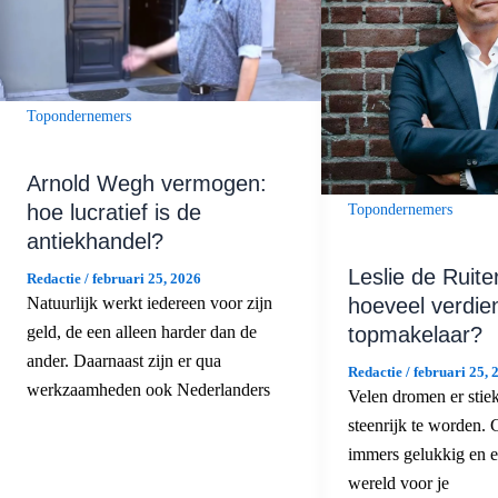
Topondernemers
Arnold Wegh vermogen:
hoe lucratief is de
Topondernemers
antiekhandel?
Leslie de Ruit
Redactie
/
februari 25, 2026
hoeveel verdie
Natuurlijk werkt iedereen voor zijn
topmakelaar?
geld, de een alleen harder dan de
ander. Daarnaast zijn er qua
Redactie
/
februari 25, 
werkzaamheden ook Nederlanders
Velen dromen er sti
steenrijk te worden.
immers gelukkig en e
wereld voor je