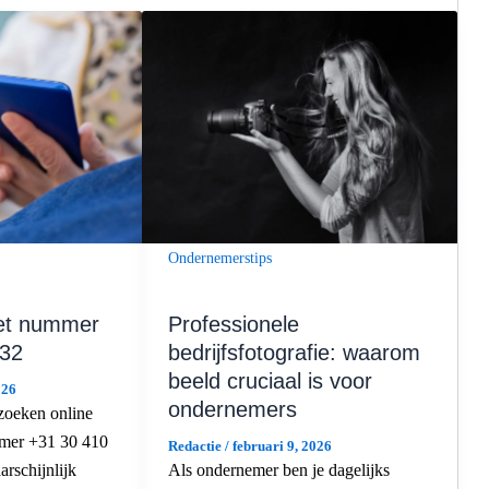
Ondernemerstips
Professionele
het nummer
bedrijfsfotografie: waarom
 32
beeld cruciaal is voor
026
ondernemers
zoeken online
mmer +31 30 410
Redactie
/
februari 9, 2026
Als ondernemer ben je dagelijks
rschijnlijk