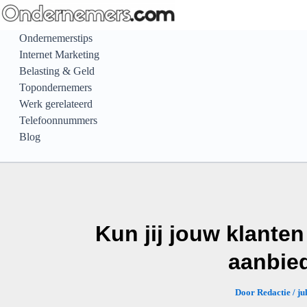
Ga
naar
Ondernemerstips
de
Internet Marketing
inhoud
Belasting & Geld
Topondernemers
Werk gerelateerd
Telefoonnummers
Blog
Kun jij jouw klanten
aanbie
Door
Redactie
/
ju