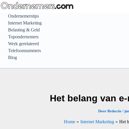
Ga
naar
Ondernemerstips
de
Internet Marketing
inhoud
Belasting & Geld
Topondernemers
Werk gerelateerd
Telefoonnummers
Blog
Het belang van e-
Door
Redactie
/
ju
Home
Internet Marketing
Het b