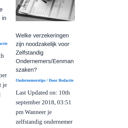
e
 in
Welke verzekeringen
zijn noodzakelijk voor
ctie
Zelfstandig
th
Ondernemers/Eenman
szaken?
per
Ondernemerstips
/ Door
Redactie
t je
Last Updated on: 10th
]
september 2018, 03:51
pm Wanneer je
zelfstandig ondernemer