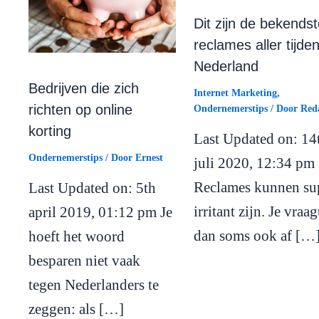
Dit zijn de bekendst
reclames aller tijden
Nederland
Bedrijven die zich
Internet Marketing
,
richten op online
Ondernemerstips
/ Door
Reda
korting
Last Updated on: 14
Ondernemerstips
/ Door
Ernest
juli 2020, 12:34 pm
Reclames kunnen su
Last Updated on: 5th
irritant zijn. Je vraag
april 2019, 01:12 pm Je
dan soms ook af […
hoeft het woord
besparen niet vaak
tegen Nederlanders te
zeggen: als […]