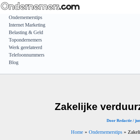
Ga
naar
Ondernemerstips
de
Internet Marketing
inhoud
Belasting & Geld
Topondernemers
Werk gerelateerd
Telefoonnummers
Blog
Zakelijke verduur
Door
Redactie
/
ju
Home
Ondernemerstips
Zakel