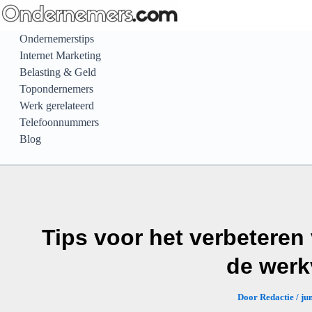
Ga
naar
Ondernemerstips
de
Internet Marketing
inhoud
Belasting & Geld
Topondernemers
Werk gerelateerd
Telefoonnummers
Blog
Tips voor het verbeteren
de werk
Door
Redactie
/
ju