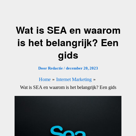
Ga
naar
de
Wat is SEA en waarom
inhoud
is het belangrijk? Een
gids
Door
Redactie
/
december 20, 2023
Home
Internet Marketing
Wat is SEA en waarom is het belangrijk? Een gids