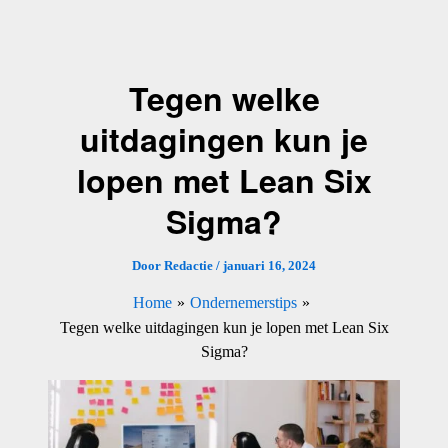
Ga
naar
de
Tegen welke
inhoud
uitdagingen kun je
lopen met Lean Six
Sigma?
Door
Redactie
/
januari 16, 2024
Home
Ondernemerstips
Tegen welke uitdagingen kun je lopen met Lean Six
Sigma?