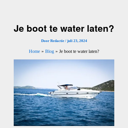
Ga
naar
de
Je boot te water laten?
inhoud
Door
Redactie
/
juli 23, 2024
Home
Blog
Je boot te water laten?