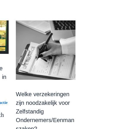
e
 in
Welke verzekeringen
zijn noodzakelijk voor
ctie
Zelfstandig
th
Ondernemers/Eenman
szaken?