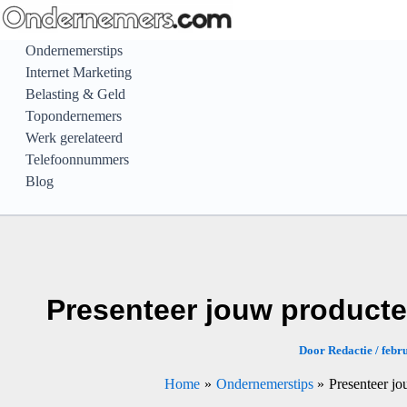
Ga
naar
Ondernemerstips
de
Internet Marketing
inhoud
Belasting & Geld
Topondernemers
Werk gerelateerd
Telefoonnummers
Blog
Presenteer jouw producten
Door
Redactie
/
febr
Home
Ondernemerstips
Presenteer jo