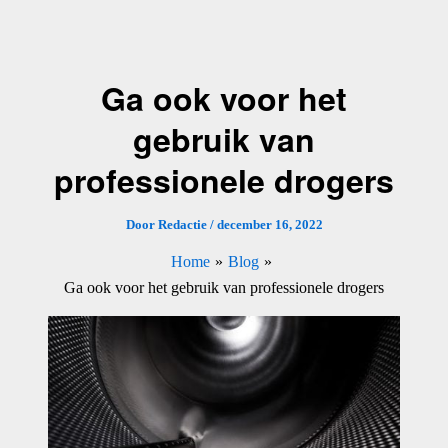
Ga
naar
de
Ga ook voor het
inhoud
gebruik van
professionele drogers
Door
Redactie
/
december 16, 2022
Home
Blog
Ga ook voor het gebruik van professionele drogers