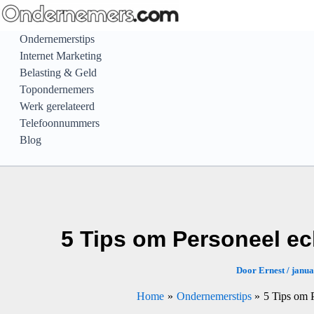
Ga
naar
Ondernemerstips
de
Internet Marketing
inhoud
Belasting & Geld
Topondernemers
Werk gerelateerd
Telefoonnummers
Blog
5 Tips om Personeel ec
Door
Ernest
/
janua
Home
Ondernemerstips
5 Tips om 