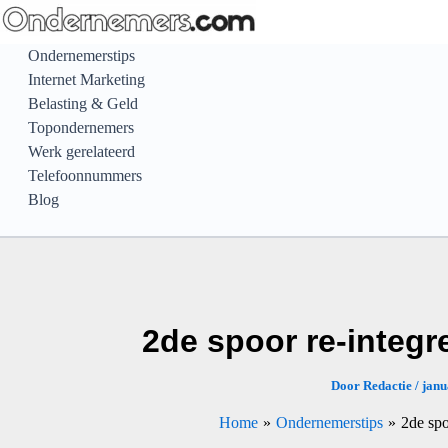
Ga
naar
Ondernemerstips
de
Internet Marketing
inhoud
Belasting & Geld
Topondernemers
Werk gerelateerd
Telefoonnummers
Blog
2de spoor re-integre
Door
Redactie
/
janu
Home
Ondernemerstips
2de spo