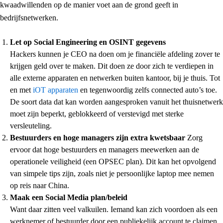
kwaadwillenden op de manier voet aan de grond geeft in
bedrijfsnetwerken.
Let op Social Engineering en OSINT gegevens
Hackers kunnen je CEO na doen om je financiële afdeling zover te
krijgen geld over te maken. Dit doen ze door zich te verdiepen in
alle externe apparaten en netwerken buiten kantoor, bij je thuis. Tot
en met
iOT apparaten
en tegenwoordig zelfs connected auto’s toe.
De soort data dat kan worden aangesproken vanuit het thuisnetwerk
moet zijn beperkt, geblokkeerd of verstevigd met sterke
versleuteling.
Bestuurders en hoge managers zijn extra kwetsbaar
Zorg
ervoor dat hoge bestuurders en managers meewerken aan de
operationele veiligheid (een OPSEC plan). Dit kan het opvolgend
van simpele tips zijn, zoals niet je persoonlijke laptop mee nemen
op reis naar China.
Maak een Social Media plan/beleid
Want daar zitten veel valkuilen. Iemand kan zich voordoen als een
werknemer of bestuurder door een publiekelijk account te claimen.