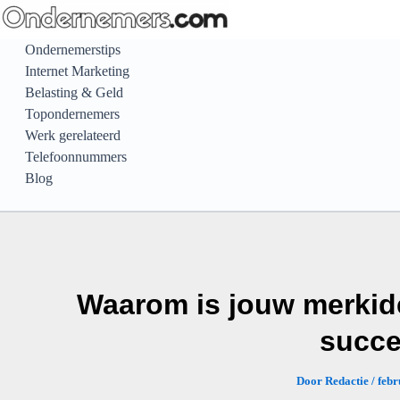
Ga
naar
Ondernemerstips
de
Internet Marketing
inhoud
Belasting & Geld
Topondernemers
Werk gerelateerd
Telefoonnummers
Blog
Waarom is jouw merkiden
succ
Door
Redactie
/
febr