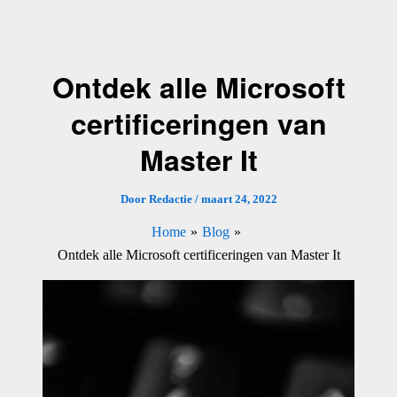
Ga
naar
de
Ontdek alle Microsoft
inhoud
certificeringen van
Master It
Door
Redactie
/
maart 24, 2022
Home
Blog
Ontdek alle Microsoft certificeringen van Master It