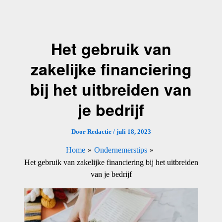
Ga
naar
de
Het gebruik van
inhoud
zakelijke financiering
bij het uitbreiden van
je bedrijf
Door
Redactie
/
juli 18, 2023
Home
Ondernemerstips
Het gebruik van zakelijke financiering bij het uitbreiden
van je bedrijf