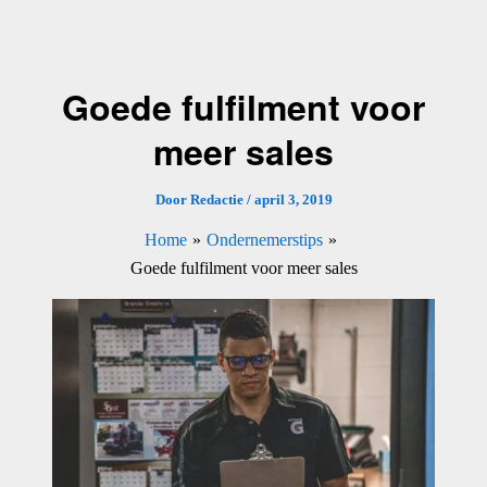
Ga
naar
de
Goede fulfilment voor
inhoud
meer sales
Door
Redactie
/
april 3, 2019
Home
Ondernemerstips
Goede fulfilment voor meer sales