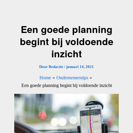
Ga
naar
de
Een goede planning
inhoud
begint bij voldoende
inzicht
Door
Redactie
/
januari 14, 2021
Home
Ondernemerstips
Een goede planning begint bij voldoende inzicht