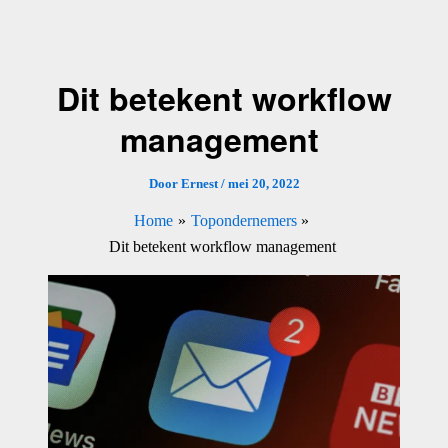
Ga
naar
de
Dit betekent workflow
inhoud
management
Door
Ernest
/
mei 20, 2022
Home
Topondernemers
Dit betekent workflow management