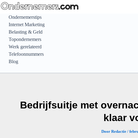
Ga
naar
Ondernemerstips
de
Internet Marketing
inhoud
Belasting & Geld
Topondernemers
Werk gerelateerd
Telefoonnummers
Blog
Bedrijfsuitje met overnac
klaar v
Door
Redactie
/
febr