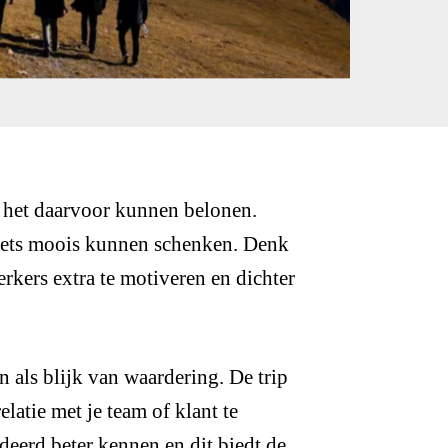
je het daarvoor kunnen belonen.
l iets moois kunnen schenken. Denk
rkers extra te motiveren en dichter
n als blijk van waardering. De trip
latie met je team of klant te
deerd beter kennen en dit biedt de