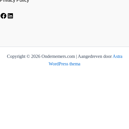
Privacy Policy
Facebook
LinkedIn
Copyright © 2026 Ondernemers.com | Aangedreven door
Astra
WordPress thema