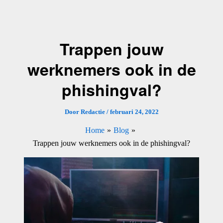
Ga
naar
de
Trappen jouw
inhoud
werknemers ook in de
phishingval?
Door
Redactie
/
februari 24, 2022
Home
Blog
Trappen jouw werknemers ook in de phishingval?