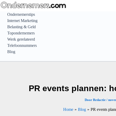
Ga
naar
Ondernemerstips
de
Internet Marketing
inhoud
Belasting & Geld
Topondernemers
Werk gerelateerd
Telefoonnummers
Blog
PR events plannen: h
Door
Redactie
/
nove
Home
Blog
PR events plan