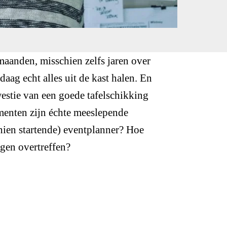
aanden, misschien zelfs jaren over
aag echt alles uit de kast halen. En
westie van een goede tafelschikking
menten zijn échte meeslepende
hien startende) eventplanner? Hoe
gen overtreffen?