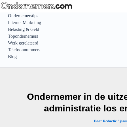
Ga
naar
Ondernemerstips
de
Internet Marketing
inhoud
Belasting & Geld
Topondernemers
Werk gerelateerd
Telefoonnummers
Blog
Ondernemer in de uitz
administratie los e
Door
Redactie
/
janu