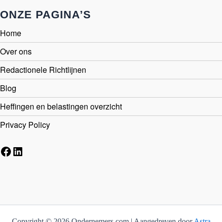
ONZE PAGINA’S
Home
Over ons
Redactionele Richtlijnen
Blog
Heffingen en belastingen overzicht
Privacy Policy
Facebook
LinkedIn
Copyright © 2026 Ondernemers.com | Aangedreven door
Astra