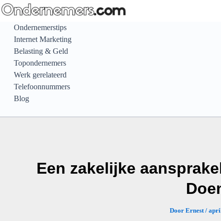
Ga
naar
Ondernemerstips
de
Internet Marketing
inhoud
Belasting & Geld
Topondernemers
Werk gerelateerd
Telefoonnummers
Blog
Een zakelijke aansprake
Doe
Door
Ernest
/
apri