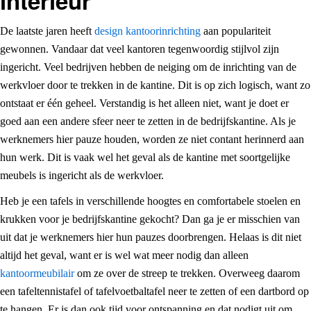
interieur
De laatste jaren heeft
design kantoorinrichting
aan populariteit
gewonnen. Vandaar dat veel kantoren tegenwoordig stijlvol zijn
ingericht. Veel bedrijven hebben de neiging om de inrichting van de
werkvloer door te trekken in de kantine. Dit is op zich logisch, want zo
ontstaat er één geheel. Verstandig is het alleen niet, want je doet er
goed aan een andere sfeer neer te zetten in de bedrijfskantine. Als je
werknemers hier pauze houden, worden ze niet contant herinnerd aan
hun werk. Dit is vaak wel het geval als de kantine met soortgelijke
meubels is ingericht als de werkvloer.
Heb je een tafels in verschillende hoogtes en comfortabele stoelen en
krukken voor je bedrijfskantine gekocht? Dan ga je er misschien van
uit dat je werknemers hier hun pauzes doorbrengen. Helaas is dit niet
altijd het geval, want er is wel wat meer nodig dan alleen
kantoormeubilair
om ze over de streep te trekken. Overweeg daarom
een tafeltennistafel of tafelvoetbaltafel neer te zetten of een dartbord op
te hangen. Er is dan ook tijd voor ontspanning en dat nodigt uit om