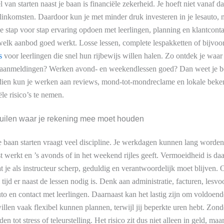
 van starten naast je baan is financiële zekerheid. Je hoeft niet vanaf d
olinkomsten. Daardoor kun je met minder druk investeren in je lesauto, 
e stap voor stap ervaring opdoen met leerlingen, planning en klantconta
welk aanbod goed werkt. Losse lessen, complete lespakketten of bijvoo
s
voor leerlingen die snel hun rijbewijs willen halen. Zo ontdek je waar
nel aanmeldingen? Werken avond- en weekendlessen goed? Dan weet je b
endien kun je werken aan reviews, mond-tot-mondreclame en lokale beke
le risico’s te nemen.
lkuilen waar je rekening mee moet houden
je baan starten vraagt veel discipline. Je werkdagen kunnen lang worden.
t werkt en ’s avonds of in het weekend rijles geeft. Vermoeidheid is daa
 je als instructeur scherp, geduldig en verantwoordelijk moet blijven.
 tijd er naast de lessen nodig is. Denk aan administratie, facturen, lesvo
o en contact met leerlingen. Daarnaast kan het lastig zijn om voldoend
illen vaak flexibel kunnen plannen, terwijl jij beperkte uren hebt. Zond
en tot stress of teleurstelling. Het risico zit dus niet alleen in geld, maar