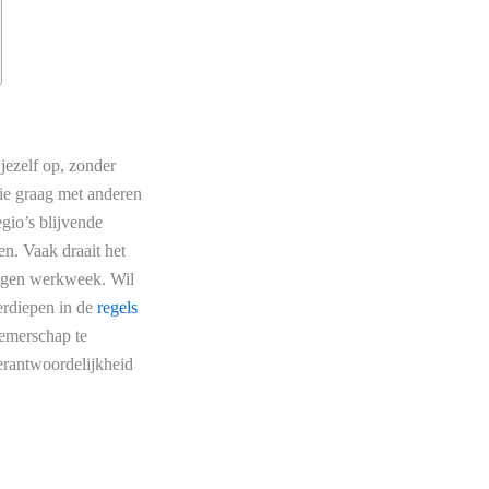
 jezelf op, zonder
die graag met anderen
egio’s blijvende
en. Vaak draait het
eigen werkweek. Wil
erdiepen in de
regels
nemerschap te
verantwoordelijkheid