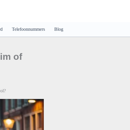
rd
Telefoonnummers
Blog
lim of
vol?