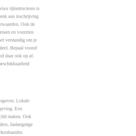
or rijinstructeurs is
nk aan inschrijving
oorwaarden. Ook de
lessen en voorzien
et verstandig om je
ntieel. Bepaal vooraf
od daar ook op af.
 beschikbaarheid
lesgeven. Lokale
mgeving. Een
schil maken. Ook
ders, faalangstige
rkenbaarder.