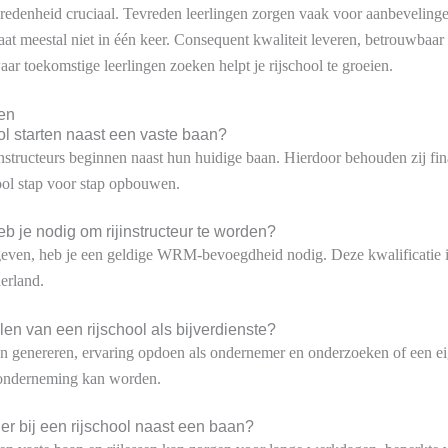
vredenheid cruciaal. Tevreden leerlingen zorgen vaak voor aanbeveling
aat meestal niet in één keer. Consequent kwaliteit leveren, betrouwbaar
ar toekomstige leerlingen zoeken helpt je rijschool te groeien.
en
ol starten naast een vaste baan?
ijinstructeurs beginnen naast hun huidige baan. Hierdoor behouden zij fi
hool stap voor stap opbouwen.
b je nodig om rijinstructeur te worden?
geven, heb je een geldige WRM-bevoegdheid nodig. Deze kwalificatie i
derland.
len van een rijschool als bijverdienste?
n genereren, ervaring opdoen als ondernemer en onderzoeken of een ei
e onderneming kan worden.
 er bij een rijschool naast een baan?