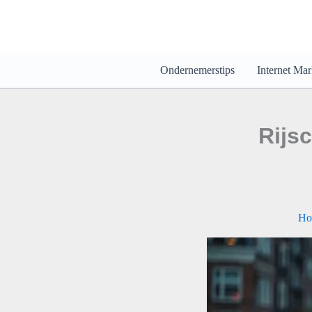
Ga
naar
de
inhoud
Ondernemerstips
Internet Mar
Rijsc
Ho