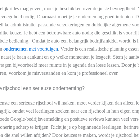
lijk rijles mag geven, moet je beschikken over de juiste bevoegdheid. Vo
oegdheid nodig. Daarnaast moet je je onderneming goed inrichten. De
lijke administratie, passende verzekeringen en duidelijke algemene v
rijke keuze. Je hebt een betrouwbare auto nodig die geschikt is voor rij
le bediening. Omdat je auto een belangrijk bedrijfsmiddel wordt, is h
in
ondernemen met voertuigen
. Verder is een realistische planning esse
e naast je baan aankunt en op welke momenten je lesgeeft. Stem je aanb
 vragen bijvoorbeeld meer ruimte in je agenda dan losse lessen. Door je
ren, voorkom je misverstanden en kom je professioneel over.
e rijschool een serieuze onderneming?
enste een serieuze rijschool wil maken, moet verder kijken dan alleen 
ngrijk, omdat veel leerlingen zoeken naar een rijschool in hun eigen o
 goede Google-bedrijfsvermelding en positieve reviews kunnen veel ver
ionering scherp te krijgen. Richt je je op beginnende leerlingen, herintre
n die snel willen afrijden? Door keuzes te maken, wordt je rijschool he