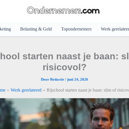
keting
Belasting & Geld
Topondernemers
Werk gerelatee
hool starten naast je baan: s
risicovol?
Door
Redactie
/
juni 24, 2026
me
Werk gerelateerd
Rijschool starten naast je baan: slim of risico