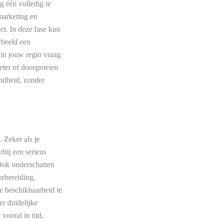
ag één volledig te
marketing en
ct. In deze fase kun
rbeeld een
 in jouw regio vraag
eter of doorgroeien
ndheid, zonder
 Zeker als je
rbij een serieus
 Ook onderschatten
orbereiding,
e beschikbaarheid te
er duidelijke
 vooral in tijd,