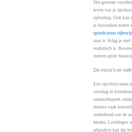
Het grootste voordeel
leven van je rijscho
opleiding. Ook kun j
je bovendien testen 
spoedcursus rijbewij
naar is. Krijg je s
realistisch is. Bov
meteen grote financië
De risico’s en va
Een rijschool naast 
overdag in loondiens
aandachtspunt, omdat
starters vaak hoeveel
onderhoud van de aut
bieden. Leerlingen w
afspraken kan dat leid