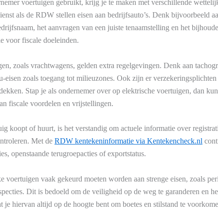
nemer voertuigen gebruikt, krijg je te maken met verschillende wettelij
enst als de RDW stellen eisen aan bedrijfsauto’s. Denk bijvoorbeeld aa
edrijfsnaam, het aanvragen van een juiste tenaamstelling en het bijhoud
e voor fiscale doeleinden.
gen, zoals vrachtwagens, gelden extra regelgevingen. Denk aan tachogra
ieu-eisen zoals toegang tot milieuzones. Ook zijn er verzekeringsplichte
 dekken. Stap je als ondernemer over op elektrische voertuigen, dan ku
an fiscale voordelen en vrijstellingen.
ig koopt of huurt, is het verstandig om actuele informatie over registrat
ntroleren. Met de
RDW kentekeninformatie via Kentekencheck.nl
cont
ies, openstaande terugroepacties of exportstatus.
jke voertuigen vaak gekeurd moeten worden aan strenge eisen, zoals p
pecties. Dit is bedoeld om de veiligheid op de weg te garanderen en het
 je hiervan altijd op de hoogte bent om boetes en stilstand te voorkom