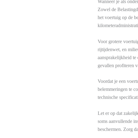
Wanneer je als onder
Zowel de Belastingdi
het voertuig op de b
kilometeradministrati
Voor grotere voertui
rijtijdenwet, en mil
aansprakelijkheid te
gevallen profiteren v
Voordat je een voertu
belemmeringen te co
technische specificat
Let er op dat zakeli
soms aanvullende ins
beschermen. Zorg dat