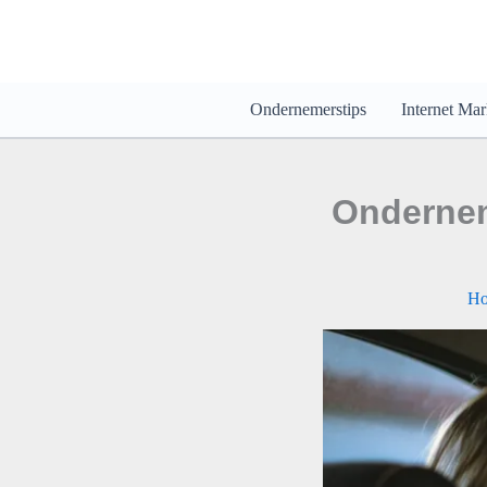
Ga
naar
de
inhoud
Ondernemerstips
Internet Mar
Ondernem
H