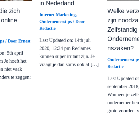
in Nederland
die zich
Welke verz
Internet Marketing
,
 online
zijn noodza
Ondernemerstips
/ Door
Zelfstandig
Redactie
Onderneme
Last Updated on: 14th juli
ps
/ Door
Ernest
nszaken?
2020, 12:34 pm Reclames
n: 5th april
kunnen super irritant zijn. Je
Ondernemerstip
m Je hoeft het
vraagt je dan soms ook af […]
Redactie
n niet vaak
nders te zeggen:
Last Updated on
september 2018
Wanneer je zelf
ondernemer bent
grote voordeel 