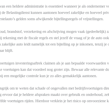
an een heldere administratie is essentieel wanneer je als ondernemer vo
j de Belastingdienst kunnen aantonen hoeveel zakelijke en hoeveel priv
stelauto’s gelden soms afwijkende bijtellingsregels of vrijstellingen.
ud, brandstof, verzekering en afschrijving mogen vaak (gedeeltelijk) 
rekening met de fiscale regels en stel jezelf de vraag of je de auto ook
zakelijke auto leidt namelijk tot een bijtelling op je inkomen, tenzij je
ar blijft.
oertuigen investeringsaftrek claimen als je aan bepaalde voorwaarden v
ke voertuigen kan dat voordeel nog groter zijn. Bewaar alle relevante 
bij een mogelijke controle kun je zo alles gemakkelijk aantonen.
angrijk om te weten dat schade of ongevallen met bedrijfsvoertuigen di
 ervoor dat je heldere afspraken maakt over gebruik en onderhoud, ze
fde voertuigen rijden. Hierdoor verklein je het risico op onvoorziene k