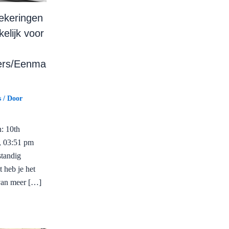
ekeringen
kelijk voor
rs/Eenma
s
/ Door
: 10th
, 03:51 pm
standig
 heb je het
van meer […]