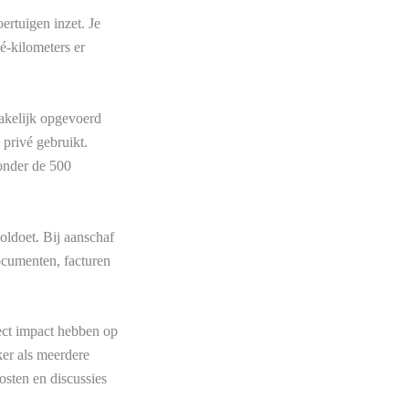
ertuigen inzet. Je
é-kilometers er
zakelijk opgevoerd
 privé gebruikt.
 onder de 500
oldoet. Bij aanschaf
documenten, facturen
rect impact hebben op
ker als meerdere
osten en discussies