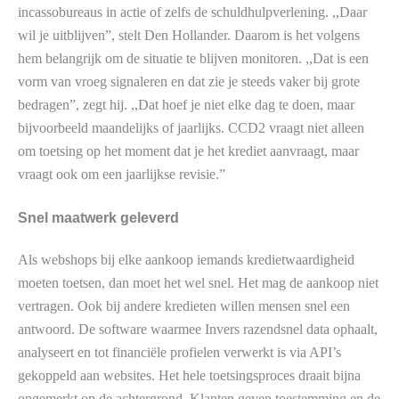
incassobureaus in actie of zelfs de schuldhulpverlening. ,,Daar
wil je uitblijven”, stelt Den Hollander. Daarom is het volgens
hem belangrijk om de situatie te blijven monitoren. ,,Dat is een
vorm van vroeg signaleren en dat zie je steeds vaker bij grote
bedragen”, zegt hij. ,,Dat hoef je niet elke dag te doen, maar
bijvoorbeeld maandelijks of jaarlijks. CCD2 vraagt niet alleen
om toetsing op het moment dat je het krediet aanvraagt, maar
vraagt ook om een jaarlijkse revisie.”
Snel maatwerk geleverd
Als webshops bij elke aankoop iemands kredietwaardigheid
moeten toetsen, dan moet het wel snel. Het mag de aankoop niet
vertragen. Ook bij andere kredieten willen mensen snel een
antwoord. De software waarmee Invers razendsnel data ophaalt,
analyseert en tot financiële profielen verwerkt is via API’s
gekoppeld aan websites. Het hele toetsingsproces draait bijna
ongemerkt op de achtergrond. Klanten geven toestemming en de