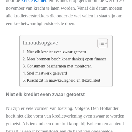
door de
Eerste Kamer
. Nu is alles erop gericht om de wet op 20
november van kracht te laten worden. Vanaf die datum moeten
alle kredietverstrekkers die onder de wet vallen in staat zijn om
een kredietwaardigheidstoets te doen.
Inhoudsopgave
Niet elk krediet even zwaar getoetst
Meer bronnen beschikbaar dankzij open finance
Consument beschermen met monitoren
Snel maatwerk geleverd
Kracht zit in nauwkeurigheid en flexibiliteit
Niet elk krediet even zwaar getoetst
Nu zijn er vele vormen van toetsing. Volgens Den Hollander
hoeft niet elke vorm van kredietverlening even zwaar te worden
getoetst. Als iemand een dure trui koopt bij Bol.com en achteraf
betaalt, is een inkomenstoets aan de hand van opgehaalde