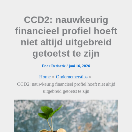
Ga
naar
CCD2: nauwkeurig
de
inhoud
financieel profiel hoeft
niet altijd uitgebreid
getoetst te zijn
Door
Redactie
/
juni 16, 2026
Home
Ondernemerstips
CCD2: nauwkeurig financieel profiel hoeft niet altijd
uitgebreid getoetst te zijn