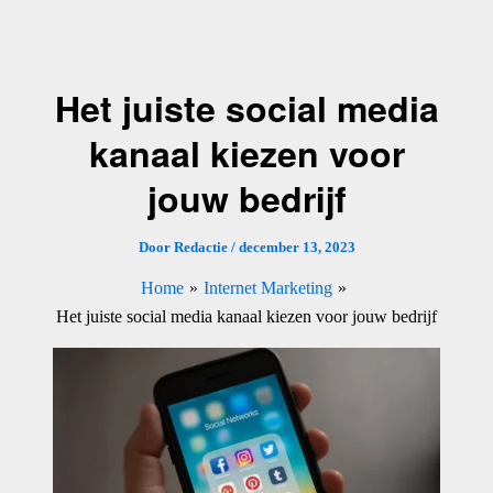
Ga
naar
de
Het juiste social media
inhoud
kanaal kiezen voor
jouw bedrijf
Door
Redactie
/
december 13, 2023
Home
Internet Marketing
Het juiste social media kanaal kiezen voor jouw bedrijf