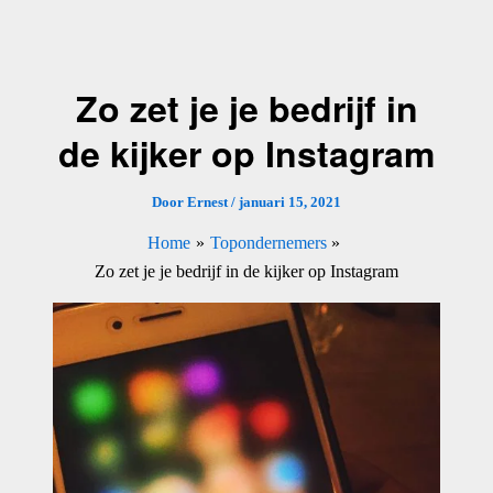
Ga
naar
de
Zo zet je je bedrijf in
inhoud
de kijker op Instagram
Door
Ernest
/
januari 15, 2021
Home
Topondernemers
Zo zet je je bedrijf in de kijker op Instagram