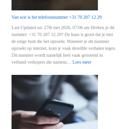
Van wie is het telefoonnummer +31 70 207 12 29
Last Updated on: 27th mei 2026, 07:06 am Herken je dit
nummer: +31 70 207 12 29? De kans is groot dat je niet
de enige bent die het opzoekt. Wanneer je dit nummer
opzoekt op internet, kom je vaak dezelfde verhalen tegen.
Dit nummer wordt namelijk heel vaak genoemd in
:
verband verkopers die namens…
Lees meer
Van
wie
is
het
telefoonnummer
+31
70
207
12