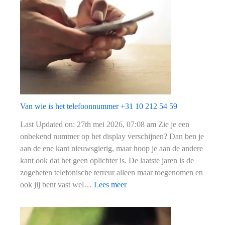
85
076
23
50
Van wie is het telefoonnummer +31 10 212 54 59
Last Updated on: 27th mei 2026, 07:08 am Zie je een
onbekend nummer op het display verschijnen? Dan ben je
aan de ene kant nieuwsgierig, maar hoop je aan de andere
kant ook dat het geen oplichter is. De laatste jaren is de
zogeheten telefonische terreur alleen maar toegenomen en
:
ook jij bent vast wel…
Lees meer
Van
wie
is