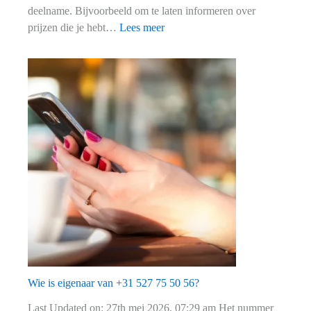
deelname. Bijvoorbeeld om te laten informeren over
:
prijzen die je hebt…
Lees meer
Van
wie
is
+31
20
350
02
41?
(VriendenLoterij
uitleg)
Wie is eigenaar van +31 527 75 50 56?
Last Updated on: 27th mei 2026, 07:29 am Het nummer