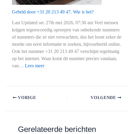
Gebeld door +31 20 213 49 47. Wie is het?
Last Updated on: 27th mei 2026, 07:30 am Veel mensen
krijgen tegenwoordig oproepen van onbekende nummers
of nummers die ze niet verwachten, dus het loont zeker de
moeite om eerst informatie te zoeken, bijvoorbeeld online.
Ook het nummer +31 20 213 49 47 verschijnt regelmatig
op het internet. Waar komt dit nummer precies vandaan,
:
van…
Lees meer
Gebeld
door
+31
20
VORIGE
VOLGENDE
213
49
47.
Wie
Gerelateerde berichten
is