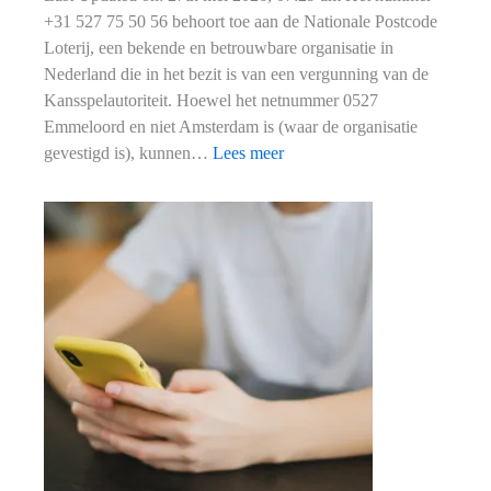
+31 527 75 50 56 behoort toe aan de Nationale Postcode
Loterij, een bekende en betrouwbare organisatie in
Nederland die in het bezit is van een vergunning van de
Kansspelautoriteit. Hoewel het netnummer 0527
Emmeloord en niet Amsterdam is (waar de organisatie
:
gevestigd is), kunnen…
Lees meer
Wie
is
eigenaar
van
+31
527
75
50
56?