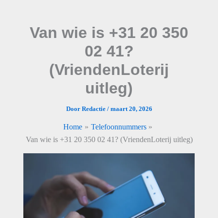
Ga
naar
Van wie is +31 20 350
de
inhoud
02 41?
(VriendenLoterij
uitleg)
Door
Redactie
/
maart 20, 2026
Home
Telefoonnummers
Van wie is +31 20 350 02 41? (VriendenLoterij uitleg)