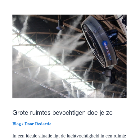
Grote ruimtes bevochtigen doe je zo
Blog
/ Door
Redactie
In een ideale situatie ligt de luchtvochtigheid in een ruimte