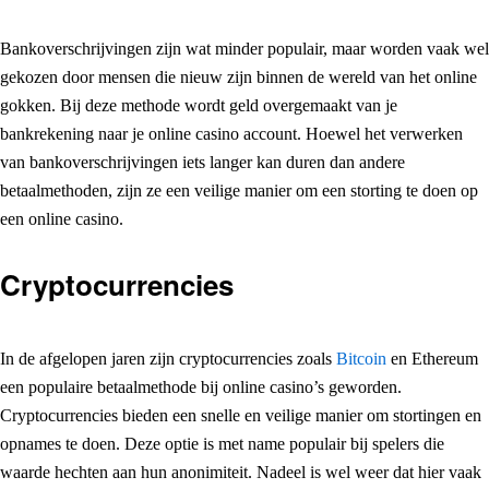
Bankoverschrijvingen zijn wat minder populair, maar worden vaak wel
gekozen door mensen die nieuw zijn binnen de wereld van het online
gokken. Bij deze methode wordt geld overgemaakt van je
bankrekening naar je online casino account. Hoewel het verwerken
van bankoverschrijvingen iets langer kan duren dan andere
betaalmethoden, zijn ze een veilige manier om een storting te doen op
een online casino.
Cryptocurrencies
In de afgelopen jaren zijn cryptocurrencies zoals
Bitcoin
en Ethereum
een populaire betaalmethode bij online casino’s geworden.
Cryptocurrencies bieden een snelle en veilige manier om stortingen en
opnames te doen. Deze optie is met name populair bij spelers die
waarde hechten aan hun anonimiteit. Nadeel is wel weer dat hier vaak