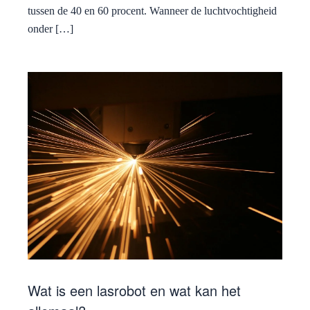
tussen de 40 en 60 procent. Wanneer de luchtvochtigheid
onder […]
Wat is een lasrobot en wat kan het