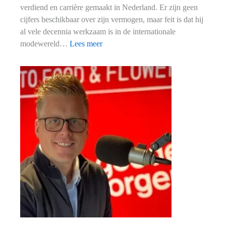
verdiend en carrière gemaakt in Nederland. Er zijn geen
cijfers beschikbaar over zijn vermogen, maar feit is dat hij
al vele decennia werkzaam is in de internationale
:
modewereld…
Lees meer
Het
vermogen
van
modeondernemer
Jos
Bles