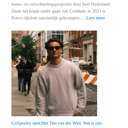
bouw- en ontwikkelingsprojecten door heel Nederland.
Sinds het kopje-onder gaan van Certitudo in 2023 is
:
Peters rijkdom aanzienlijk gekrompen.…
Lees meer
Vastgoedond
Peter
Kuiten:
Wat
is
zijn
vermogen?
GoSpooky oprichter Tim van der Wiel: Wat is zijn