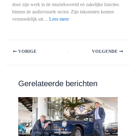
door zijn werk in de muziekwereld en zakelijke functies
binnen de audiovisuele sector. Zijn inkomsten komen
:
vermoedelijk uit…
Lees meer
Audiovisuel
ondernemer
Mark
Ebing:
VORIGE
VOLGENDE
Wat
is
zijn
vermogen?
Gerelateerde berichten