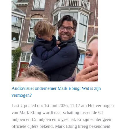
Directeur
John
Bes:
Wat
is
zijn
vermogen?
Audiovisuel ondernemer Mark Ebing: Wat is zijn
vermogen?
Last Updated on: 1st juni 2026, 11:17 am Het vermogen
van Mark Ebing wordt naar schatting tussen de € 1
miljoen en €5 miljoen euro geschat. Er zijn echter geen
officiële cijfers bekend. Mark Ebing kreeg bekendheid