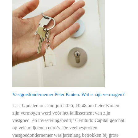
Jan
Aalberts:
Wat
is
zijn
vermogen?
Vastgoedondernemer Peter Kuiten: Wat is zijn vermogen?
Last Updated on: 2nd juli 2026, 10:48 am Peter Kuiten
zijn vermogen werd vóór het faillissement van zijn
vastgoed- en investeringsbedrijf Certitudo Capital geschat
op vele miljoenen euro’s. De veelbesproken
vastgoedondernemer was jarenlang betrokken bij grote