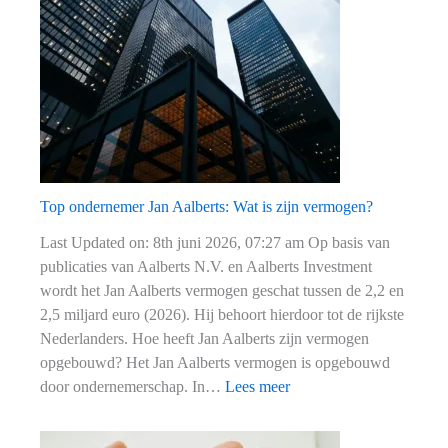
CEO
Rob
Hermans?
Top ondernemer Jan Aalberts: Wat is zijn vermogen?
Last Updated on: 8th juni 2026, 07:27 am Op basis van
publicaties van Aalberts N.V. en Aalberts Investment
wordt het Jan Aalberts vermogen geschat tussen de 2,2 en
2,5 miljard euro (2026). Hij behoort hierdoor tot de rijkste
Nederlanders. Hoe heeft Jan Aalberts zijn vermogen
opgebouwd? Het Jan Aalberts vermogen is opgebouwd
:
door ondernemerschap. In…
Lees meer
Top
ondernemer