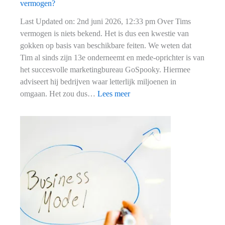
vermogen?
Last Updated on: 2nd juni 2026, 12:33 pm Over Tims
vermogen is niets bekend. Het is dus een kwestie van
gokken op basis van beschikbare feiten. We weten dat
Tim al sinds zijn 13e onderneemt en mede-oprichter is van
het succesvolle marketingbureau GoSpooky. Hiermee
adviseert hij bedrijven waar letterlijk miljoenen in
:
omgaan. Het zou dus…
Lees meer
GoSpooky
oprichter
Tim
van
der
Wiel:
Wat
is
zijn
vermogen?