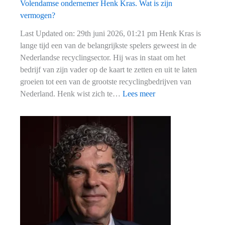
Volendamse ondernemer Henk Kras. Wat is zijn
vermogen?
Last Updated on: 29th juni 2026, 01:21 pm Henk Kras is
lange tijd een van de belangrijkste spelers geweest in de
Nederlandse recyclingsector. Hij was in staat om het
bedrijf van zijn vader op de kaart te zetten en uit te laten
groeien tot een van de grootste recyclingbedrijven van
:
Nederland. Henk wist zich te…
Lees meer
Volendamse
ondernemer
Henk
Kras.
Wat
is
zijn
vermogen?