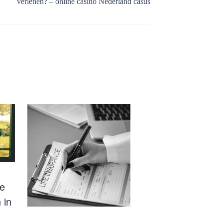
verlenen? – online casino Nederland casus
te
 in