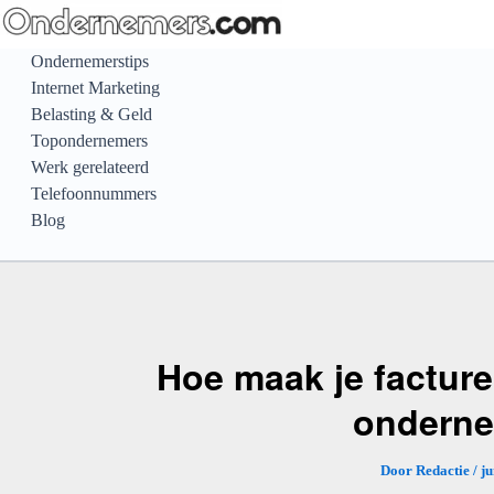
Ga
naar
Ondernemerstips
de
Internet Marketing
inhoud
Belasting & Geld
Topondernemers
Werk gerelateerd
Telefoonnummers
Blog
Hoe maak je facture
ondern
Door
Redactie
/
ju