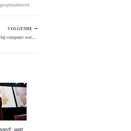
geoptimaliseerd.
VOLGENDE
Tips voor meer focus bij computer werkzaamheden
aard: wat