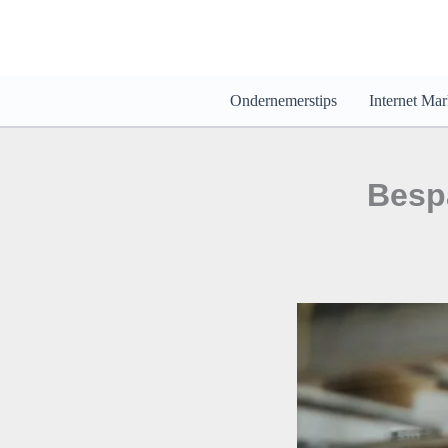
Ga
naar
de
inhoud
Ondernemerstips
Internet Mar
Bespa