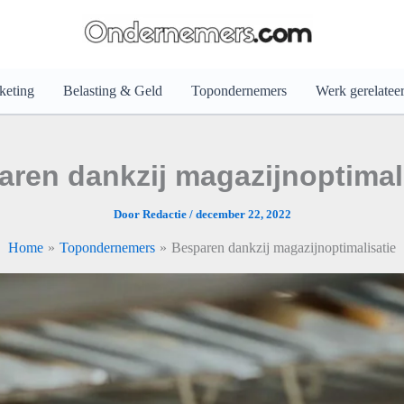
keting
Belasting & Geld
Topondernemers
Werk gerelatee
ren dankzij magazijnoptimal
Door
Redactie
/
december 22, 2022
Home
Topondernemers
Besparen dankzij magazijnoptimalisatie