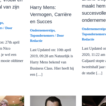
maakt hem
l van zijn
Harry Mens:
succesvolle
Vermogen, Carrière
onderneme
en Succes
ps
,
rs
/ Door
Ondernemerstip
Ondernemerstips
,
Topondernemers
Topondernemers
/ Door
Redactie
Redactie
n: 27th april
Last Updated on:
pm Nico
Last Updated on: 10th april
2020, 11:22 am
 je wel een
2019, 09:28 am Natuurlijk is
Galjaard stopte 
n mooie oldtimer
Harry Mens bekend van
tweeënhalf jaar 
Business Class. Hier heeft hij
de studie […]
een […]