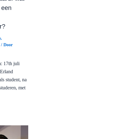
 een
r?
s
,
/ Door
 17th juli
 Erland
als student, na
studeren, met