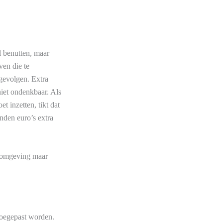
l benutten, maar
ven die te
gevolgen. Extra
niet ondenkbaar. Als
t inzetten, tikt dat
enden euro’s extra
erkomgeving maar
toegepast worden.