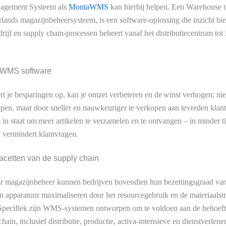
agement Systeem als
MontaWMS
kan hierbij helpen. Een Warehouse
ands magazijnbeheersysteem, is een software-oplossing die inzicht bied
rijf en supply chain-processen beheert vanaf het distributiecentrum tot 
 WMS software
t je besparingen op, kan je omzet verbeteren en de winst verhogen; niet
pen, maar door sneller en nauwkeuriger te verkopen aan tevreden klan
in staat om meer artikelen te verzamelen en te ontvangen – in minder t
e vermindert klantvragen.
acetten van de supply chain
r magazijnbeheer kunnen bedrijven bovendien hun bezettingsgraad van
in apparatuur maximaliseren door het resourcegebruik en de materiaals
. Specifiek zijn WMS-systemen ontworpen om te voldoen aan de behoeft
ain, inclusief distributie, productie, activa-intensieve en dienstverlen