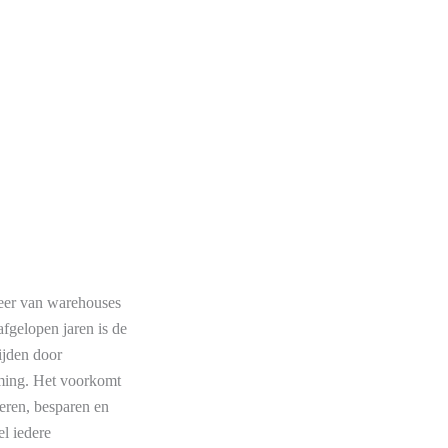
heer van warehouses
fgelopen jaren is de
ijden door
ming. Het voorkomt
neren, besparen en
el iedere