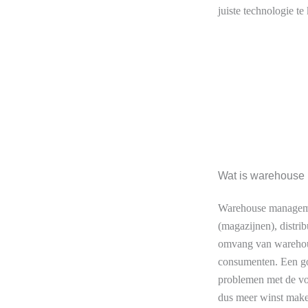
juiste technologie te
Wat is warehous
Warehouse managemen
(magazijnen), distri
omvang van warehous
consumenten. Een go
problemen met de voo
dus meer winst maken.