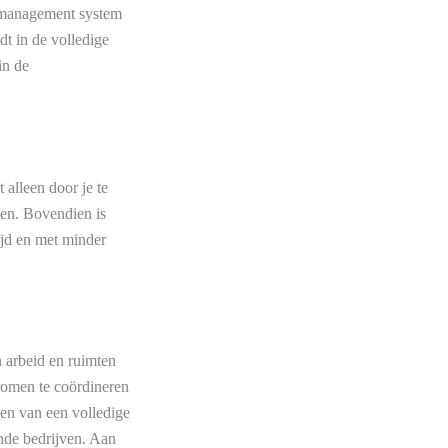
 management system
t in de volledige
in de
 alleen door je te
ten. Bovendien is
ijd en met minder
 arbeid en ruimten
tromen te coördineren
en van een volledige
ende bedrijven. Aan