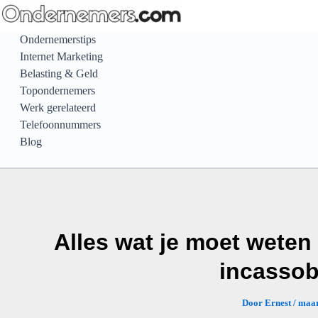
Ga
naar
Ondernemerstips
de
Internet Marketing
inhoud
Belasting & Geld
Topondernemers
Werk gerelateerd
Telefoonnummers
Blog
Alles wat je moet weten
incasso
Door
Ernest
/
maar