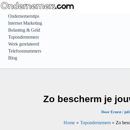
Ga
naar
Ondernemerstips
de
Internet Marketing
inhoud
Belasting & Geld
Topondernemers
Werk gerelateerd
Telefoonnummers
Blog
Zo bescherm je jou
Door
Ernest
/
jul
Home
Topondernemers
Zo besc