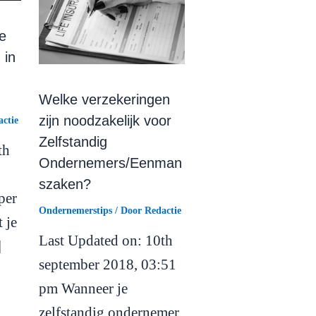
e
 in
Welke verzekeringen
zijn noodzakelijk voor
ctie
Zelfstandig
th
Ondernemers/Eenman
szaken?
per
Ondernemerstips
/ Door
Redactie
t je
Last Updated on: 10th
]
september 2018, 03:51
pm Wanneer je
zelfstandig ondernemer