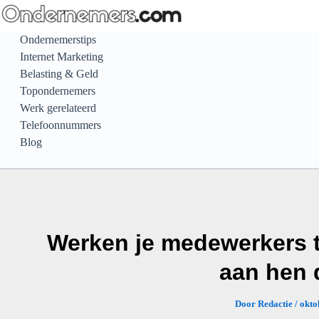
Ga
naar
Ondernemerstips
de
Internet Marketing
inhoud
Belasting & Geld
Topondernemers
Werk gerelateerd
Telefoonnummers
Blog
Werken je medewerkers th
aan hen 
Door
Redactie
/
okto