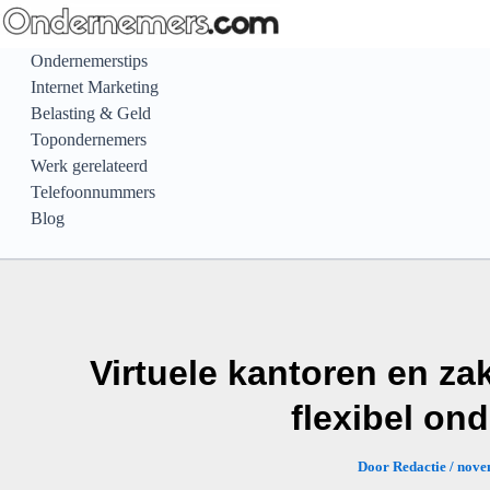
Ga
naar
Ondernemerstips
de
Internet Marketing
inhoud
Belasting & Geld
Topondernemers
Werk gerelateerd
Telefoonnummers
Blog
Virtuele kantoren en za
flexibel on
Door
Redactie
/
nove