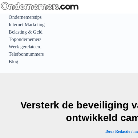
Ga
naar
Ondernemerstips
de
Internet Marketing
inhoud
Belasting & Geld
Topondernemers
Werk gerelateerd
Telefoonnummers
Blog
Versterk de beveiliging v
ontwikkeld ca
Door
Redactie
/
me