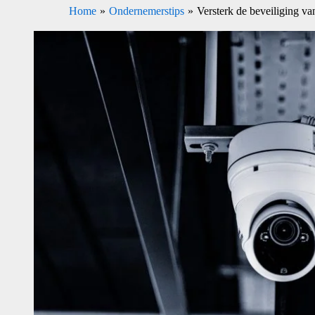
Home
Ondernemerstips
Versterk de beveiliging v