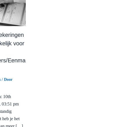
ekeringen
kelijk voor
rs/Eenma
s
/ Door
: 10th
, 03:51 pm
standig
 heb je het
van meer […]