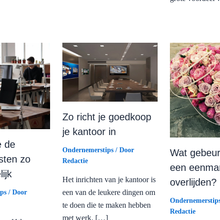
Zo richt je goedkoop
je kantoor in
e de
Ondernemerstips
/ Door
Wat gebeur
sten zo
Redactie
een eenma
ijk
Het inrichten van je kantoor is
overlijden?
een van de leukere dingen om
ps
/ Door
Ondernemerstip
te doen die te maken hebben
Redactie
met werk. […]