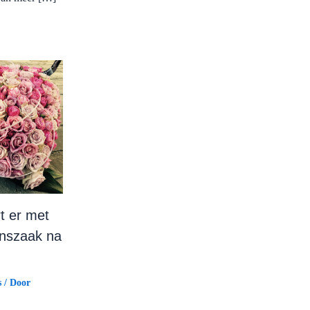
t er met
nszaak na
s
/ Door