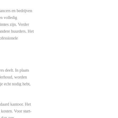
ancers en bedrijven
en volledig
mtes zijn. Verder
 andere huurders. Het
ofessionele
 deelt. In plaats
nderhoud, worden
je echt nodig hebt,
ndaard kantoor. Het
 kosten. Voor start-
r dan een