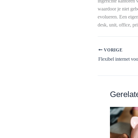
ingerichte kantoren 
waardoor je niet geb
evolueren. Een eige
desk, unit, office, pr
VORIGE
Gerelat