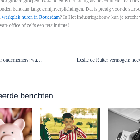
voor grotere groepen. Bovendien is het prettig als de contracten een fle
onden bent aan langetermijnverplichtingen. Dat is prettig voor de start-
n
werkplek huren in Rotterdam
? In Het Industriegebouw kun je terecht
ivate office of zelfs een retailruimte!
Flexibel internet voor ondernemers: waarom draadloze verbindingen terrein winnen
eerde berichten