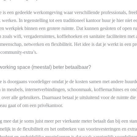
 is een gedeelde werkomgeving waar verschillende professionals, freel
erken. In tegenstelling tot een traditioneel kantoor huur je hier niet e
n werkplek binnen een grotere ruimte. Dat kunnen gesloten of open rui
 zoals wifi, vergaderruimtes, koffiehoeken en sanitaire faciliteiten met
eenschap, netwerken en flexibiliteit. Het idee is dat je werkt in een pr
 community-extra’s.
orking space (meestal) beter betaalbaar?
is doorgaans voordeliger omdat je de kosten samen met andere huurders
en in meubels, internetverbindingen, schoonmaak, koffiemachines en o
over alle gebruikers. Daarnaast betaal je uitsluitend voor de ruimte die 
reau gaat of om een privékantoor.
 mee dat je soms juist meer per vierkante meter betaalt dan bij een sta
elijk in de flexibiliteit en het ontbreken van voorinvesteringen en extra
budget en onduidelijke groeiplannen is dat vaak aanzienlijk voordelige