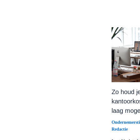
Zo houd j
kantoorko
laag mogel
Ondernemersti
Redactie