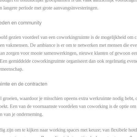
n langere periode met grote aanvangsinvesteringen.
heden en community
oofd gezien voordeel van een coworkingruimte is de mogelijkheid om co
en vakmensen. De ambiance is er om te netwerken met mensen die ev
an zorgen voor mooie samenwerkingen, nieuwe klanten of gewoon een
. Een gemiddelde coworkingruimte organiseert dan ook regelmatig eve
 gemeenschap.
 ruimte en de contracten
l groeien, waardoor je misschien opeens extra werkruimte nodig hebt, of
zoekt. Een van de voornaamste voordelen van coworking is de optie om 
en van je onderneming.
g zijn om te kijken naar working spaces met keuze; van flexibele hotde