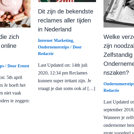
Dit zijn de bekendste
reclames aller tijden
in Nederland
die zich
Welke verz
Internet Marketing
,
 online
zijn noodza
Ondernemerstips
/ Door
Zelfstandig
Redactie
Onderneme
Last Updated on: 14th juli
ps
/ Door
Ernest
nszaken?
2020, 12:34 pm Reclames
n: 5th april
kunnen super irritant zijn. Je
Ondernemerstip
m Je hoeft het
vraagt je dan soms ook af […]
Redactie
n niet vaak
nders te zeggen:
Last Updated on
september 2018
Wanneer je zelf
ondernemer bent
grote voordeel 