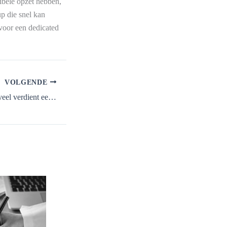
xibele opzet hebben,
up die snel kan
 voor een dedicated
VOLGENDE
Leslie de Ruiter vermogen: hoeveel verdient een topmakelaar?