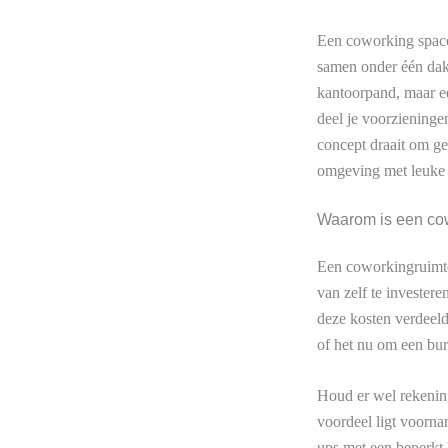
Een coworking space
samen onder één dak w
kantoorpand, maar ee
deel je voorzieningen
concept draait om gem
omgeving met leuke
Waarom is een cow
Een coworkingruimte 
van zelf te invester
deze kosten verdeeld 
of het nu om een bu
Houd er wel rekening
voordeel ligt voornam
ups met een beperkt 