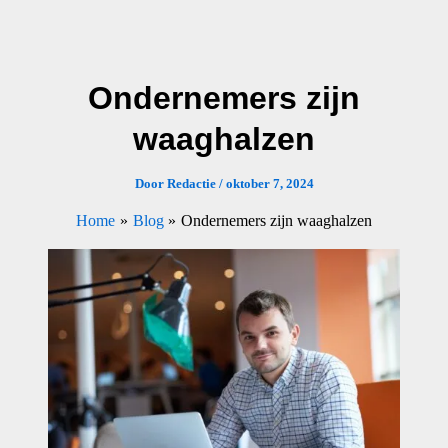
Ga
naar
de
Ondernemers zijn
inhoud
waaghalzen
Door
Redactie
/
oktober 7, 2024
Home
Blog
Ondernemers zijn waaghalzen